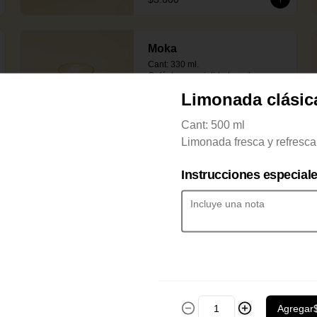
Moka
Cant: 330 ml.

Café de especialidad + salsa 
artesanal de chocolate.
Limonada clásic
Cant: 500 ml
$5.600
Limonada fresca y refresca
s
Instrucciones especial
Choco Wonder
Chocolate caliente artesanal 63% 
cacao. Elige tu acompañamiento: 
crema chantilly con cacao en polvo.
$6.000
Agregar