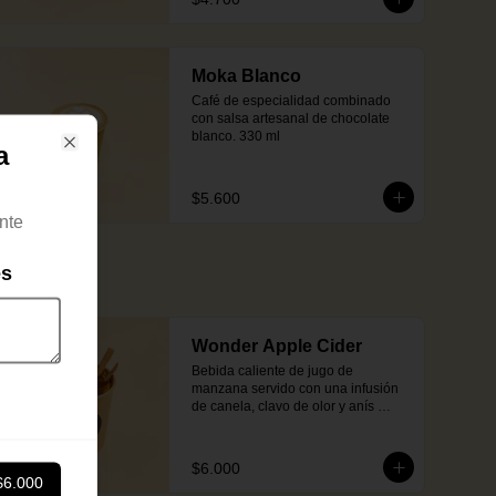
Moka Blanco
Café de especialidad combinado 
con salsa artesanal de chocolate 
blanco. 330 ml
a
Close
$5.600
nte
es
Wonder Apple Cider
Bebida caliente de jugo de 
manzana servido con una infusión 
de canela, clavo de olor y anís 
estrellado. Endulzado con miel.
$6.000
$6.000