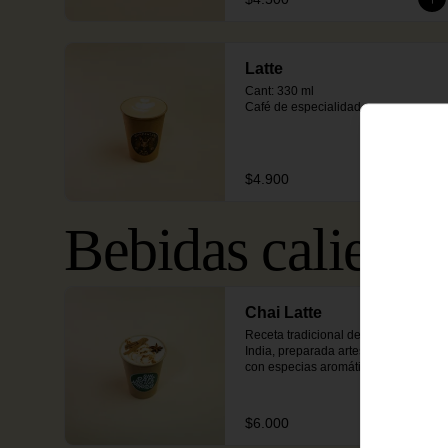
Latte
Cant: 330 ml

Café de especialidad.
$4.900
Bebidas caliente
Chai Latte
Receta tradicional del sur de la 
India, preparada artesanalmente 
con especias aromáticas,  y leche 
texturizada.
$6.000