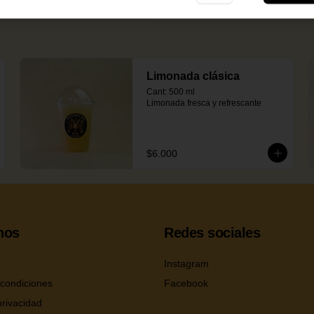
Limonada clásica
Cant: 500 ml

Limonada fresca y refrescante
$6.000
nos
Redes sociales
Instagram
condiciones
Facebook
privacidad