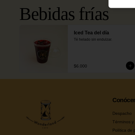
Bebidas frías
Iced Tea del día
Té helado sin endulzar.
$6.000
Conóce
Despacho
Términos y 
Política de 