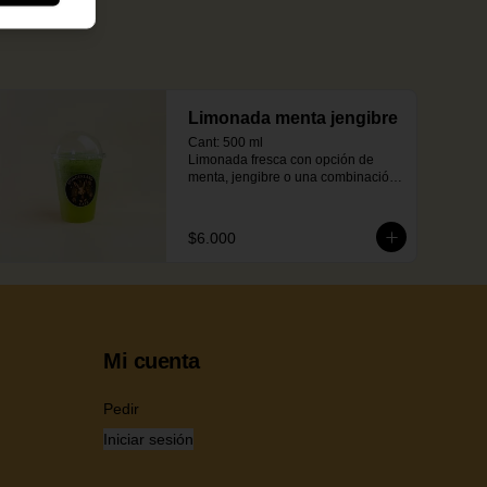
Limonada menta jengibre
Cant: 500 ml

Limonada fresca con opción de 
menta, jengibre o una combinación 
de ambas.
$6.000
Mi cuenta
Pedir
Iniciar sesión