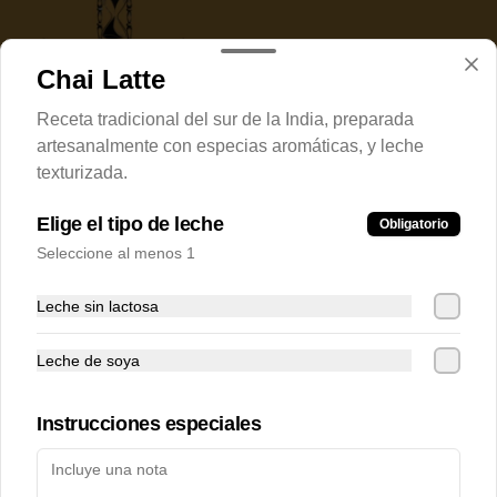
Chai Latte
Receta tradicional del sur de la India, preparada
Conócenos
artesanalmente con especias aromáticas, y leche
texturizada.
Despacho
Términos y condiciones
Elige el tipo de leche
Obligatorio
Política de privacidad
Seleccione al menos 1
Redes sociales
Leche sin lactosa
Instagram
Leche de soya
Facebook
Instrucciones especiales
Mi cuenta
Pedir